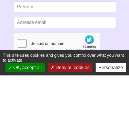
This site uses cookies and gives you control over what you want
to activate
S'ABONNER
OK, accept all
Deny all cookies
Personalize