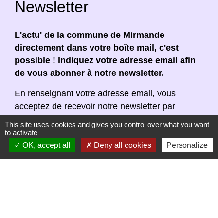
Newsletter
L'actu' de la commune de Mirmande
directement dans votre boîte mail, c'est
possible ! Indiquez votre adresse email afin
de vous abonner à notre newsletter.
En renseignant votre adresse email, vous
acceptez de recevoir notre newsletter par
courrier électronique. Vous pouvez vous
This site uses cookies and gives you control over what you want
désinscrire à tout moment en cliquant dans un
to activate
lien de désinscription dans chaque newsletter
OK, accept all
Deny all cookies
Personalize
réceptionnée.