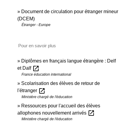
Document de circulation pour étranger mineur
(DCEM)
Étranger - Europe
Pour en savoir plus
Diplômes en français langue étrangère : Delf
open_in_new
et Dalf
France éducation international
Scolarisation des élèves de retour de
open_in_new
l'étranger
Ministère chargé de l'éducation
Ressources pour l'accueil des élèves
open_in_new
allophones nouvellement arrivés
Ministère chargé de l'éducation