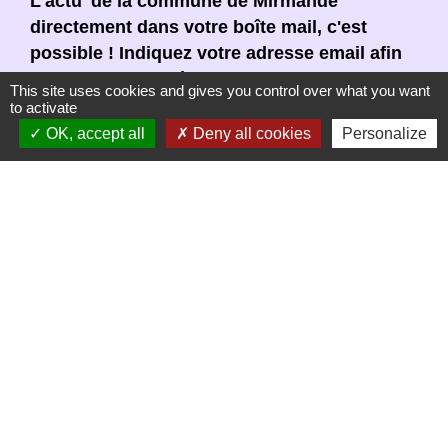
L'actu' de la commune de Mirmande
directement dans votre boîte mail, c'est
possible ! Indiquez votre adresse email afin
de vous abonner à notre newsletter.
This site uses cookies and gives you control over what you want
to activate
En renseignant votre adresse email, vous
OK, accept all
Deny all cookies
Personalize
acceptez de recevoir notre newsletter par
courrier électronique. Vous pouvez vous
désinscrire à tout moment en cliquant dans un
lien de désinscription dans chaque newsletter
réceptionnée.