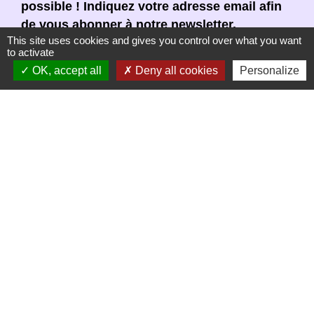
possible ! Indiquez votre adresse email afin
de vous abonner à notre newsletter.
This site uses cookies and gives you control over what you want
to activate
En renseignant votre adresse email, vous
OK, accept all
Deny all cookies
Personalize
acceptez de recevoir notre newsletter par
courrier électronique. Vous pouvez vous
désinscrire à tout moment en cliquant dans un
lien de désinscription dans chaque newsletter
réceptionnée.