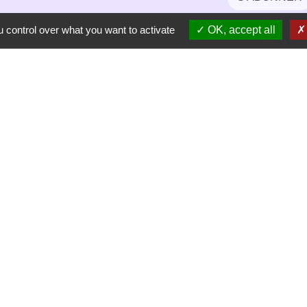
 control over what you want to activate
OK, accept all
-
-
-
Accessibilité
Plan du site
Gestion des cookies