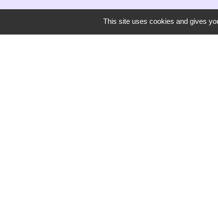
This site uses cookies and gives you
Secrétariat de mairie
Mairie de Mirmande
13 rue du Boulanger
26270 Mirmande - FRANCE
+33 4 75 63 03 90
-
Mentions légales
Politique de confidentialité