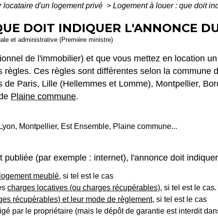
 locataire d'un logement privé
>
Logement à louer : que doit in
QUE DOIT INDIQUER L'ANNONCE DU
gale et administrative (Première ministre)
ionnel de l'immobilier) et que vous mettez en location un
s règles. Ces règles sont différentes selon la commune du
de Paris, Lille (Hellemmes et Lomme), Montpellier, Bord
 de
Plaine commune
.
, Lyon, Montpellier, Est Ensemble, Plaine commune...
t publiée (par exemple : internet), l'annonce doit indique
logement meublé
, si tel est le cas
es
charges locatives (ou charges récupérables)
, si tel est le cas.
ges récupérables) et leur mode de règlement
, si tel est le cas
exigé par le propriétaire (mais le dépôt de garantie est interdit dan