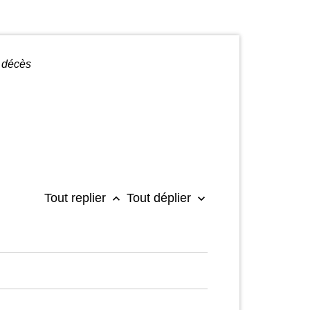
 décès
Tout replier
Tout déplier
keyboard_arrow_up
keyboard_arrow_down