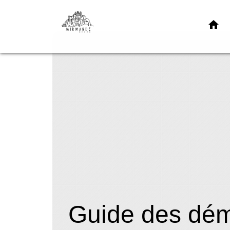
home
Guide des dé