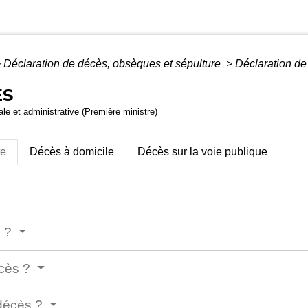
>
Déclaration de décès, obsèques et sépulture
>
Déclaration de
ÈS
gale et administrative (Première ministre)
te
Décès à domicile
Décès sur la voie publique
é ?
écès ?
 décès ?